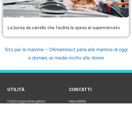
La borsa da carrello che facilita la spesa al supermercato
Sito per le mamme – OKmamma.it parla alle mamme di oggi
e domani, un media rivolto alle donne
UTILITÀ
CONTATTI
Fabbisogno energetico
Newsletter
Bruciare calorie con i pesi
Telegram
Cerchi uno specialista della
Contatti
nutrizione?
Email