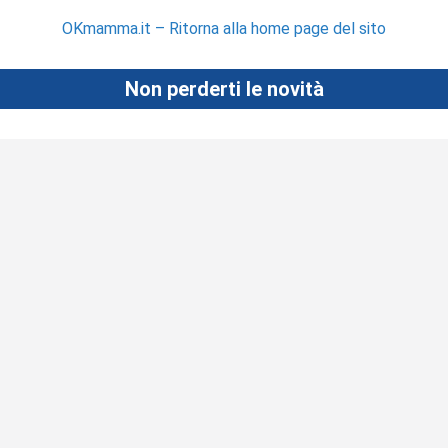
OKmamma.it – Ritorna alla home page del sito
Non perderti le novità