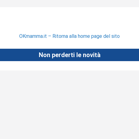
OKmamma.it – Ritorna alla home page del sito
Non perderti le novità