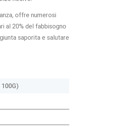
danza, offre numerosi
ari al 20% del fabbisogno
giunta saporita e salutare
.
 100G)