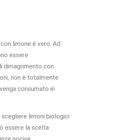
a con limone è vero. Ad
ono essere
 di dimagrimento con
oni, non è totalmente
n venga consumato in
 scegliere limoni biologici
uò essere la scelta
anze nocive.