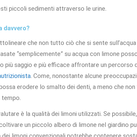
esti piccoli sedimenti attraverso le urine.
na davvero?
ttolineare che non tutto ciò che si sente sull’acqu
 basate “semplicemente” su acqua con limone poss
o più saggio e più efficace affrontare un percorso
nutrizionista
. Come, nonostante alcune preoccupazi
o possa erodere lo smalto dei denti, a meno che no
o tempo.
utare è la qualità dei limoni utilizzati. Se possibile,
, coltivare un piccolo albero di limone nel giardino p
a dei limoni convenzionali potrebbe contenere sost