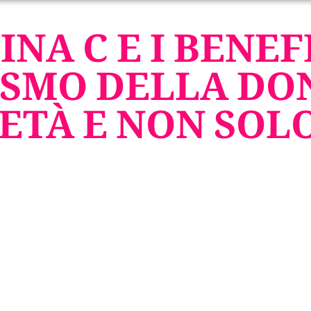
INA C E I BENEF
SMO DELLA DO
ETÀ E NON SOL