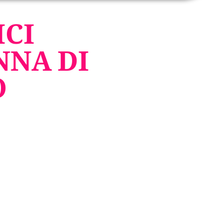
ICI
NNA DI
O