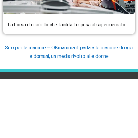
La borsa da carrello che facilita la spesa al supermercato
Sito per le mamme – OKmamma.it parla alle mamme di oggi
e domani, un media rivolto alle donne
UTILITÀ
CONTATTI
Fabbisogno energetico
Newsletter
Bruciare calorie con i pesi
Telegram
Cerchi uno specialista della
Contatti
nutrizione?
Email
Cerchi un pediatra?