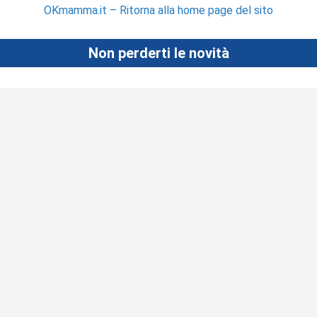
OKmamma.it – Ritorna alla home page del sito
Non perderti le novità