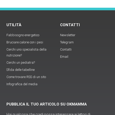
UTILITÀ
CONTATTI
Fabbisogno energetico
Newsletter
Bruciare calorie con i pesi
Telegram
Cerchi uno specialista della
Contatti
nutrizione?
Email
Cerchi un pediatra?
Sfida delle tabelline
Come trovare RSS di un sito
Infografica del media
PUBBLICA IL TUO ARTICOLO SU OKMAMMA
Hai qualcosa che credi possa interessare ai lettori di