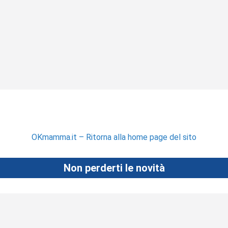
OKmamma.it – Ritorna alla home page del sito
Non perderti le novità