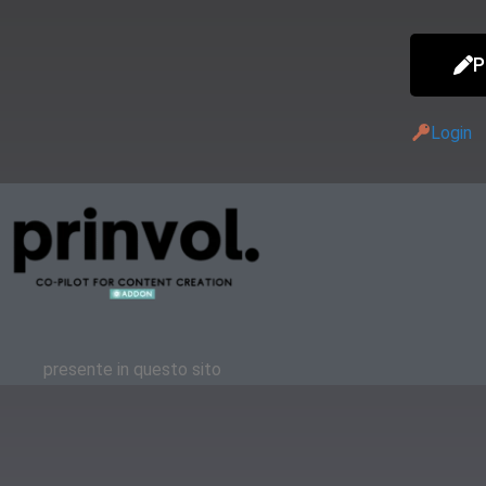
P
Login
presente in questo sito