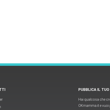
TTI
PUBBLICA IL TU
er
Hai qualcosa che cred
OKmamma.it e vuoi p
m