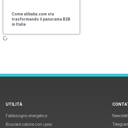
Come alibaba.com sta
trasformando il panorama B2B
in Italia
UTILITÀ
CONTA
Fabbisogno energetico
Newslett
Bruciare calorie con i pesi
Telegra