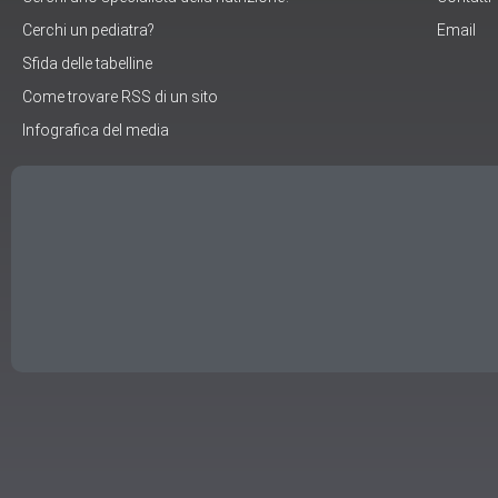
Cerchi un pediatra?
Email
Sfida delle tabelline
Come trovare RSS di un sito
Infografica del media