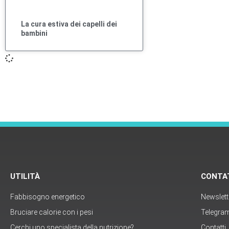
La cura estiva dei capelli dei
bambini
UTILITÀ
CONTA
Fabbisogno energetico
Newslett
Bruciare calorie con i pesi
Telegra
Cerchi uno specialista della nutrizione?
Contatti