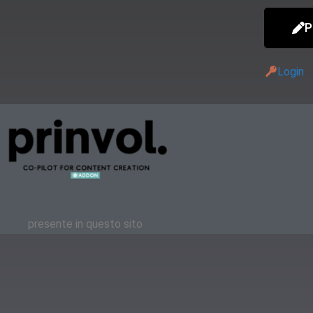
P
Login
presente in questo sito