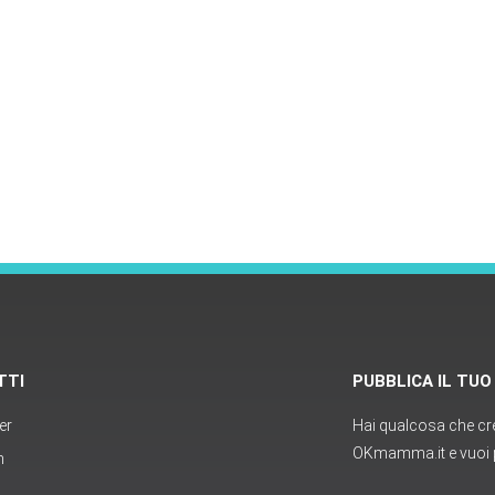
TTI
PUBBLICA IL TU
er
Hai qualcosa che cred
OKmamma.it e vuoi p
m