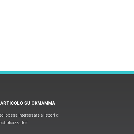
O ARTICOLO SU OKMAMMA
i possa interessare ai lettori di
ubblicizzarlo?