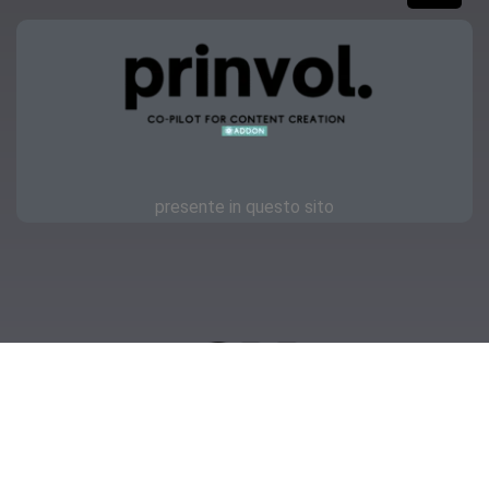
presente in questo sito
Copyright © 2023 | OKmamma.it
Privacy
Feellook.it
IT11418000011