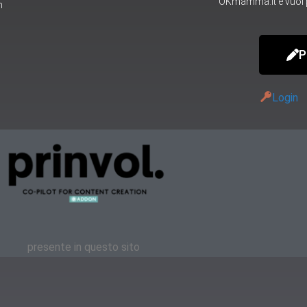
OKmamma.it e vuoi p
m
P
Login
presente in questo sito