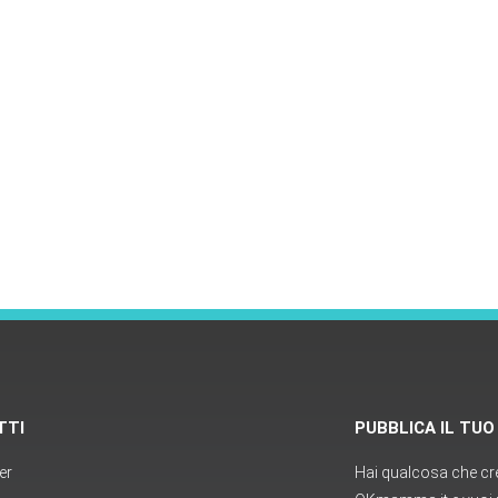
TTI
PUBBLICA IL TU
er
Hai qualcosa che cred