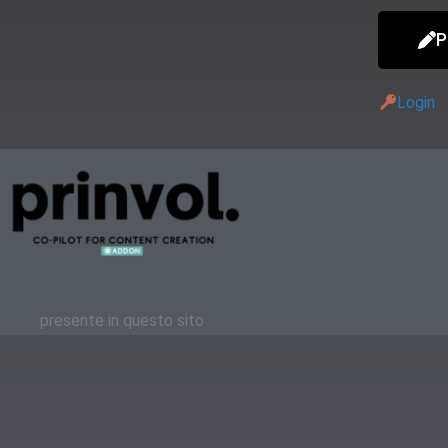
P
Login
presente in questo sito