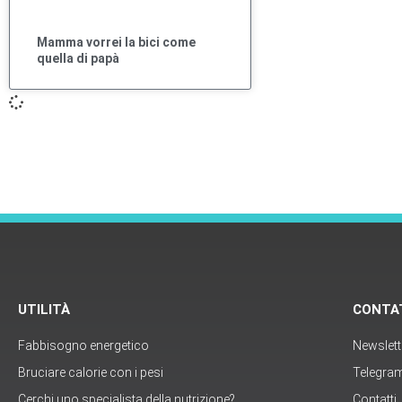
Mamma vorrei la bici come
quella di papà
UTILITÀ
CONTA
Fabbisogno energetico
Newslett
Bruciare calorie con i pesi
Telegra
Cerchi uno specialista della nutrizione?
Contatti