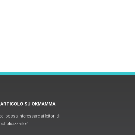
O ARTICOLO SU OKMAMMA
i possa interessare ai lettori di
ubblicizzarlo?