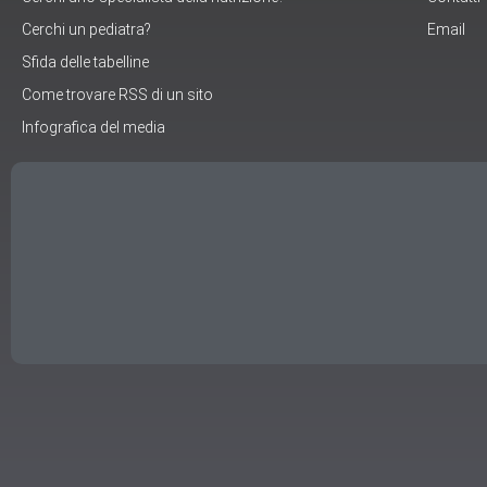
Cerchi un pediatra?
Email
Sfida delle tabelline
Come trovare RSS di un sito
Infografica del media