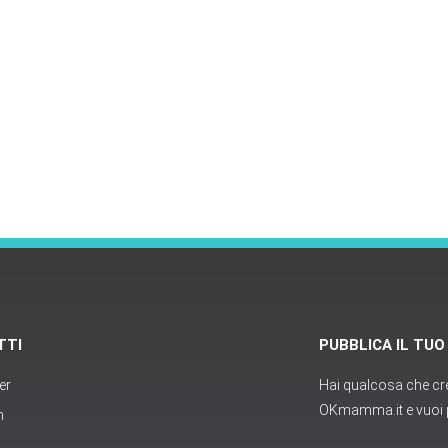
TTI
PUBBLICA IL TU
er
Hai qualcosa che cred
OKmamma.it e vuoi p
m