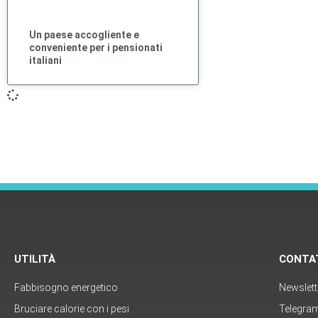
Un paese accogliente e
conveniente per i pensionati
italiani
UTILITÀ
CONTA
Fabbisogno energetico
Newslett
Bruciare calorie con i pesi
Telegra