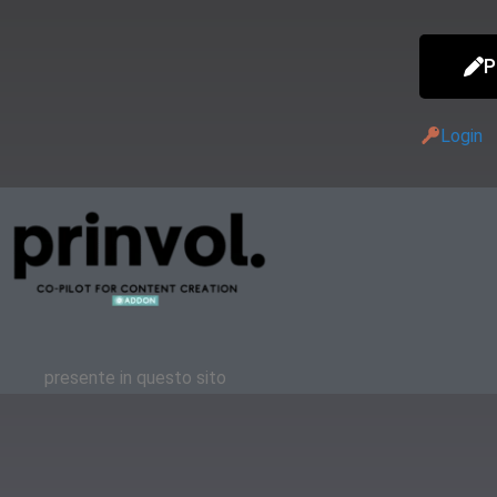
P
Login
presente in questo sito