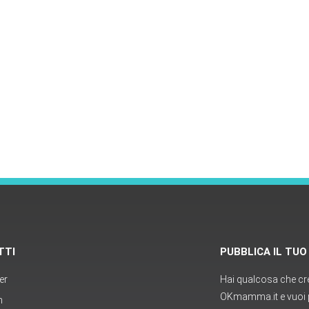
TTI
PUBBLICA IL TU
er
Hai qualcosa che cred
OKmamma.it e vuoi p
m