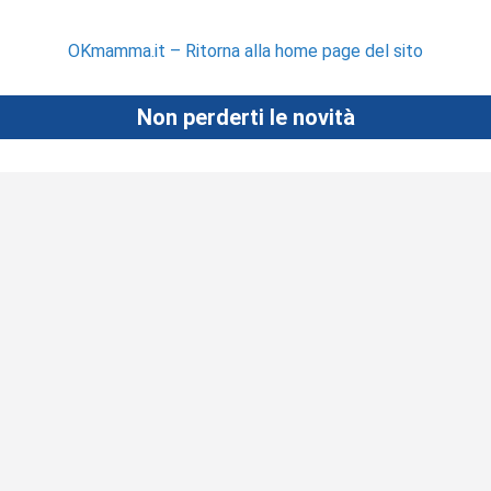
OKmamma.it – Ritorna alla home page del sito
Non perderti le novità