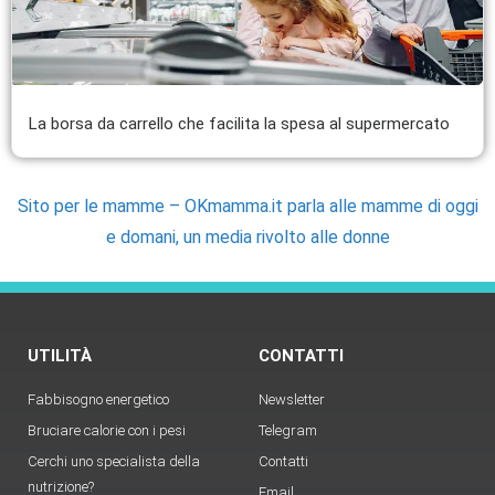
La borsa da carrello che facilita la spesa al supermercato
Sito per le mamme – OKmamma.it parla alle mamme di oggi
e domani, un media rivolto alle donne
UTILITÀ
CONTATTI
Fabbisogno energetico
Newsletter
Bruciare calorie con i pesi
Telegram
Cerchi uno specialista della
Contatti
nutrizione?
Email