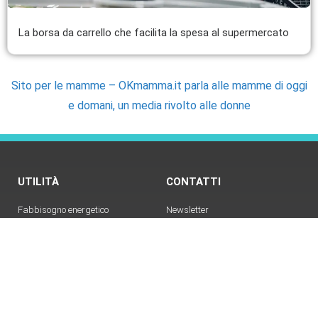
La borsa da carrello che facilita la spesa al supermercato
Sito per le mamme – OKmamma.it parla alle mamme di oggi
e domani, un media rivolto alle donne
UTILITÀ
CONTATTI
Fabbisogno energetico
Newsletter
Bruciare calorie con i pesi
Telegram
Cerchi uno specialista della
Contatti
nutrizione?
Email
Cerchi un pediatra?
Sfida delle tabelline