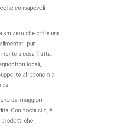
scelte consapevoli
.
a a km zero che offre una
alimentari, pur
amente a casa frutta,
gricoltori locali,
 supporto all’economia
nza.
a uno dei maggiori
ità. Con pochi clic, è
i prodotti che