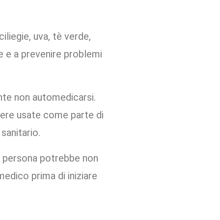
iliegie, uva, tè verde,
e e a prevenire problemi
ante non automedicarsi.
sere usate come parte di
sanitario.
na persona potrebbe non
medico prima di iniziare