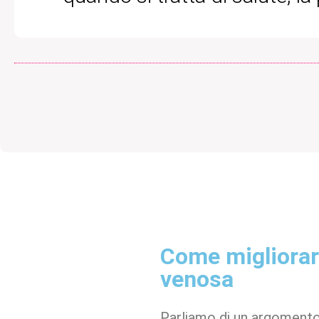
Come migliorare
venosa
Parliamo di un argomento m