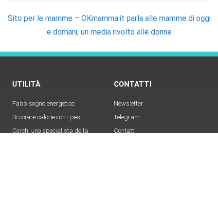
Sito per le mamme – OKmamma.it parla alle mamme di oggi
e domani, un media rivolto alle donne
UTILITÀ
CONTATTI
Fabbisogno energetico
Newsletter
Bruciare calorie con i pesi
Telegram
Cerchi uno specialista della
Contatti
nutrizione?
Email
Cerchi un pediatra?
Sfida delle tabelline
Come trovare RSS di un sito
Infografica del media