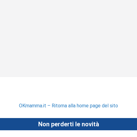
OKmamma.it – Ritorna alla home page del sito
Non perderti le novità