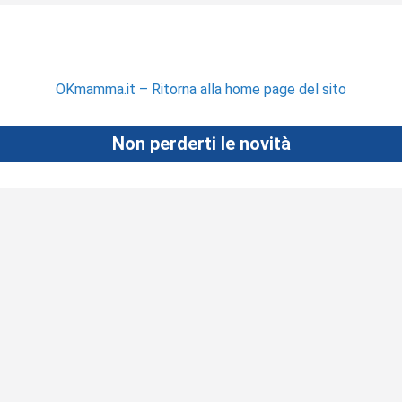
OKmamma.it – Ritorna alla home page del sito
Non perderti le novità