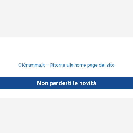
OKmamma.it – Ritorna alla home page del sito
Non perderti le novità