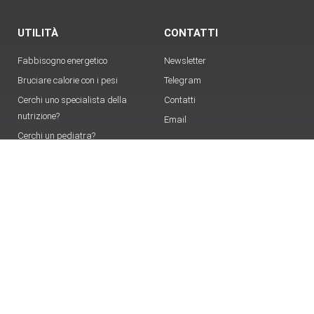
UTILITÀ
CONTATTI
Fabbisogno energetico
Newsletter
Bruciare calorie con i pesi
Telegram
Cerchi uno specialista della
Contatti
nutrizione?
Email
Cerchi un pediatra?
Sfida delle tabelline
Come trovare RSS di un sito
Infografica del media
PUBBLICA IL TUO ARTICOLO SU OKMAMMA
Hai qualcosa che credi possa interessare ai lettori di
OKmamma.it e vuoi pubblicizzarlo?