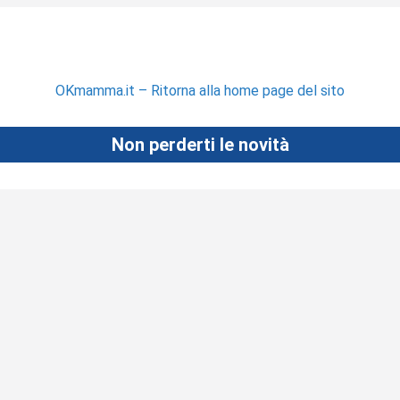
OKmamma.it – Ritorna alla home page del sito
Non perderti le novità