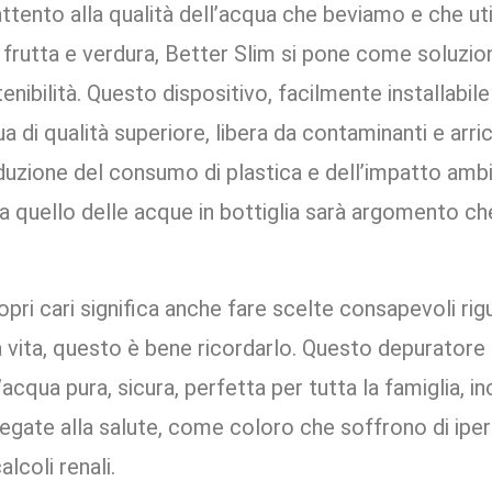
tento alla qualità dell’acqua che beviamo e che uti
frutta e verdura, Better Slim si pone come soluzion
tenibilità. Questo dispositivo, facilmente installabil
a di qualità superiore, libera da contaminanti e arricc
iduzione del consumo di plastica e dell’impatto ambi
Ma quello delle acque in bottiglia sarà argomento c
opri cari significa anche fare scelte consapevoli rig
vita, questo è bene ricordarlo. Questo depuratore inf
’acqua pura, sicura, perfetta per tutta la famiglia, i
legate alla salute, come coloro che soffrono di ipe
alcoli renali.