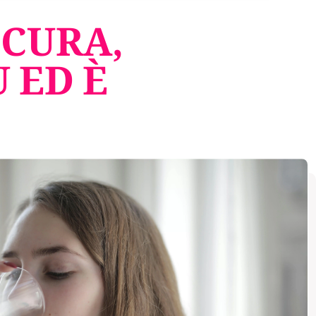
ICURA,
 ED È