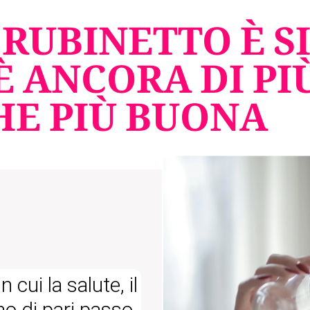
 RUBINETTO È S
È ANCORA DI PIÙ
E PIÙ BUONA
cui la salute, il
no di pari passo.