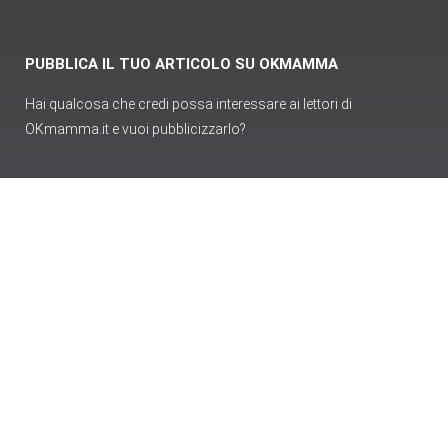
PUBBLICA IL TUO ARTICOLO SU OKMAMMA
Hai qualcosa che credi possa interessare ai lettori di
OKmamma.it e vuoi pubblicizzarlo?
Pubblica articolo
Login