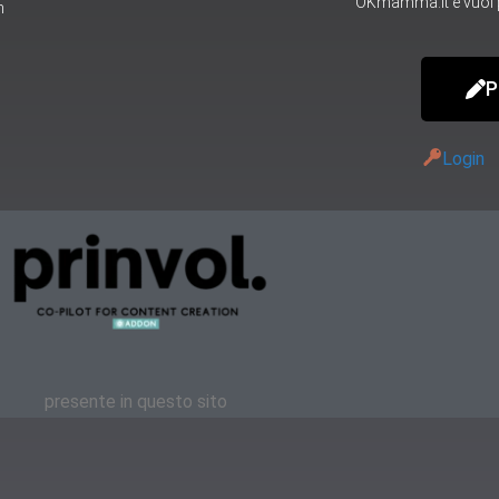
OKmamma.it e vuoi p
m
P
Login
presente in questo sito