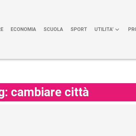
RE
ECONOMIA
SCUOLA
SPORT
UTILITA’
PR
g: cambiare città