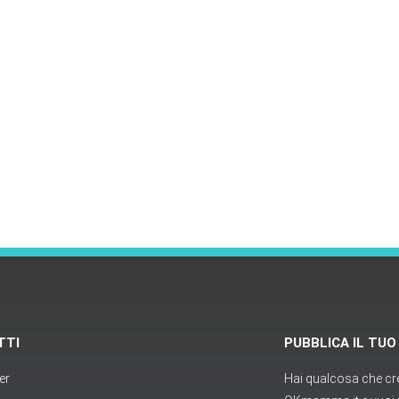
TTI
PUBBLICA IL TU
er
Hai qualcosa che cred