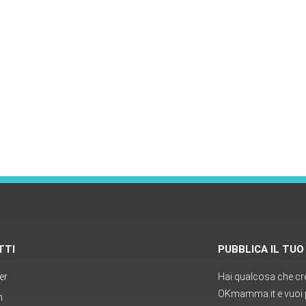
TTI
PUBBLICA IL TU
er
Hai qualcosa che cred
OKmamma.it e vuoi p
m