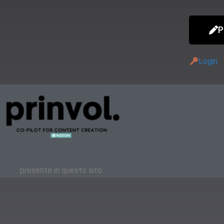
P
Login
presente in questo sito