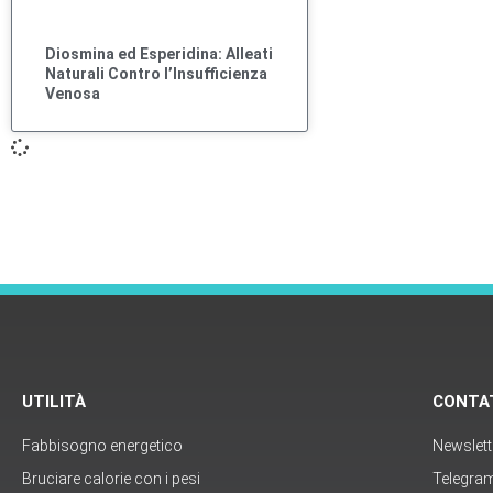
Diosmina ed Esperidina: Alleati
Naturali Contro l’Insufficienza
Venosa
UTILITÀ
CONTA
Fabbisogno energetico
Newslett
Bruciare calorie con i pesi
Telegra