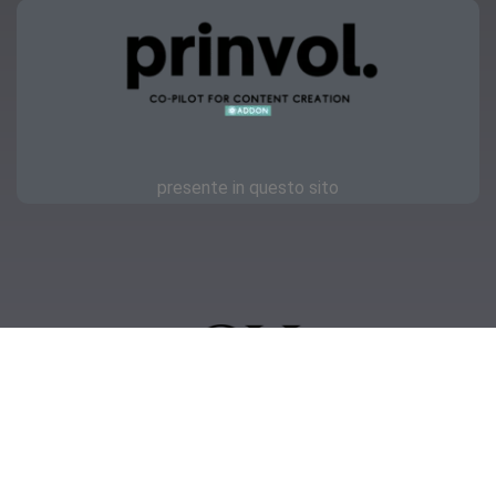
presente in questo sito
Copyright © 2023 | OKmamma.it
Privacy
Feellook.it
IT11418000011