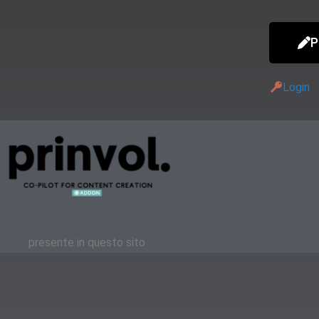
P
Login
presente in questo sito