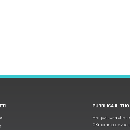
TTI
PUBBLICA IL TU
er
Hai qualcosa che cred
OKmamma.it e vuoi p
m