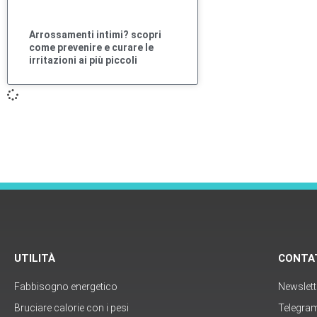
Arrossamenti intimi? scopri
come prevenire e curare le
irritazioni ai più piccoli
UTILITÀ
CONTA
Fabbisogno energetico
Newslett
Bruciare calorie con i pesi
Telegra