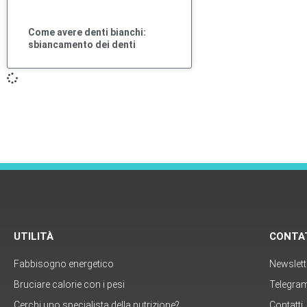
Come avere denti bianchi:
sbiancamento dei denti
UTILITÀ
CONTA
Fabbisogno energetico
Newslett
Bruciare calorie con i pesi
Telegra
Cerchi uno specialista della nutrizione?
Contatti