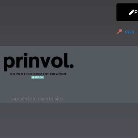
P
Login
presente in questo sito