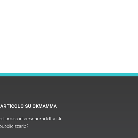
O ARTICOLO SU OKMAMMA
i possa interessare ai lettori di
ubblicizzarlo?