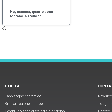
Hey mamma, quanto sono
lontane le stelle??
UTILITÀ
CONTA
Fabbisogno energetico
Newslett
Bruciare calorie con i pesi
Telegra
Cerchi uno specialista della nutrizione?
Contatti