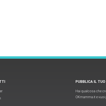
TTI
PUBBLICA IL TU
er
Hai qualcosa che cred
OKmamma.it e vuoi p
m