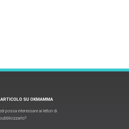
O ARTICOLO SU OKMAMMA
i possa interessare ai lettori di
ubblicizzarlo?