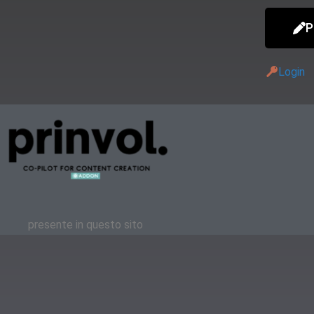
P
Login
presente in questo sito