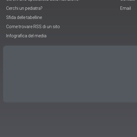
Cerchi un pediatra?
Email
Sfida delle tabelline
Come trovare RSS di un sito
Infografica del media