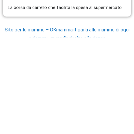
La borsa da carrello che facilita la spesa al supermercato
Sito per le mamme – OKmamma.it parla alle mamme di oggi
e domani, un media rivolto alle donne
UTILITÀ
CONTATTI
Fabbisogno energetico
Newsletter
Bruciare calorie con i pesi
Telegram
Cerchi uno specialista della
Contatti
nutrizione?
Email
Cerchi un pediatra?
Sfida delle tabelline
Come trovare RSS di un sito