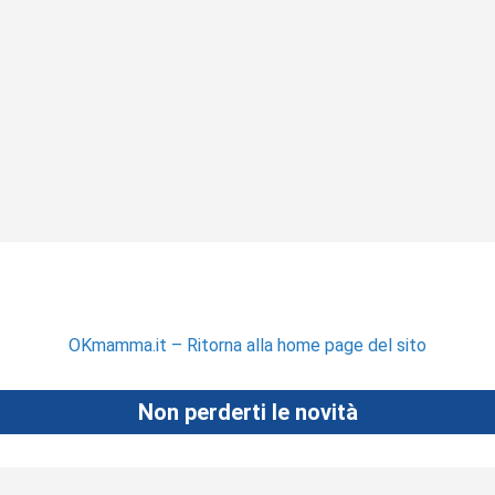
OKmamma.it – Ritorna alla home page del sito
Non perderti le novità