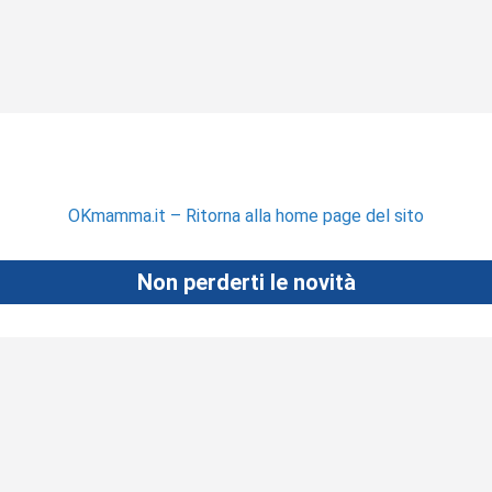
OKmamma.it – Ritorna alla home page del sito
Non perderti le novità