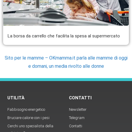
La borsa da carrello che facilita la spesa al supermercato
Sito per le mamme – OKmamma.it parla alle mamme di oggi
e domani, un media rivolto alle donne
UTILITÀ
CONTATTI
Fabbisogno energetico
Newsletter
Bruciare calorie con i pesi
Telegram
Cerchi uno specialista della
Contatti