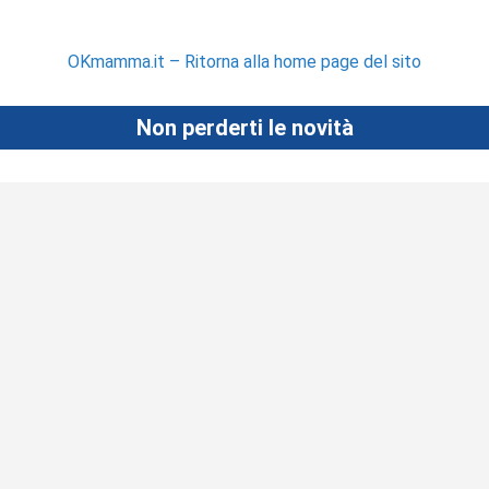
OKmamma.it – Ritorna alla home page del sito
Non perderti le novità