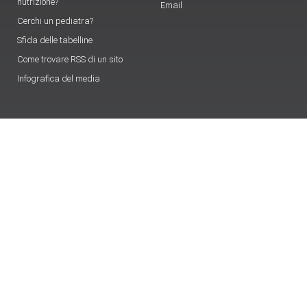
nutrizione?
Email
Cerchi un pediatra?
Sfida delle tabelline
Come trovare RSS di un sito
Infografica del media
PUBBLICA IL TUO ARTICOLO SU OKMAMMA
Hai qualcosa che credi possa interessare ai lettori di
OKmamma.it e vuoi pubblicizzarlo?
Pubblica articolo
Login