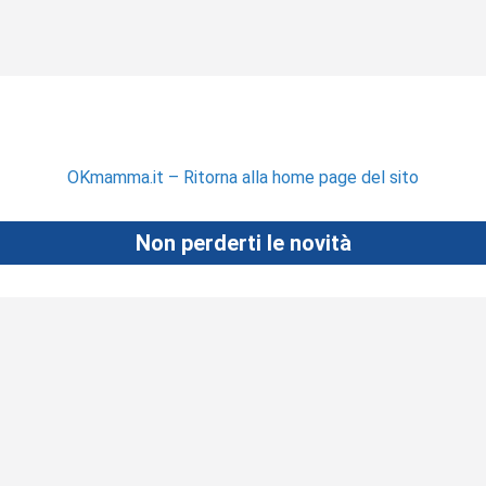
OKmamma.it – Ritorna alla home page del sito
Non perderti le novità