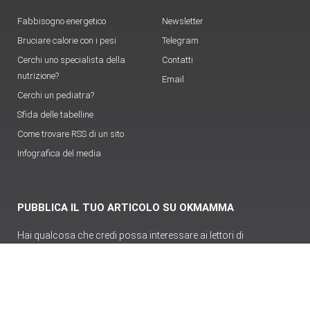
Fabbisogno energetico
Newsletter
Bruciare calorie con i pesi
Telegram
Cerchi uno specialista della
Contatti
nutrizione?
Email
Cerchi un pediatra?
Sfida delle tabelline
Come trovare RSS di un sito
Infografica del media
PUBBLICA IL TUO ARTICOLO SU OKMAMMA
Hai qualcosa che credi possa interessare ai lettori di
OKmamma.it e vuoi pubblicizzarlo?
Pubblica articolo