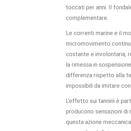
toccati per anni. Il fond
complementare.
Le correnti marine e il 
micromovimento continuo s
costante e involontaria, 
la rimessa in sospension
differenza rispetto alla t
impossibili da imitare co
L’effetto sui tannini è pa
producono sensazioni di 
questa azione meccanica c
sommelier definiscono ve