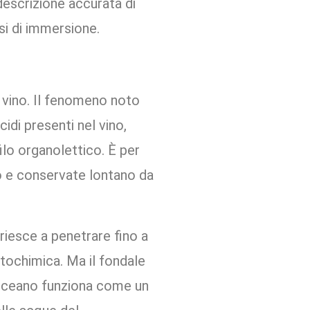
i di immersione.
l vino. Il fenomeno noto
idi presenti nel vino,
ilo organolettico. È per
ro e conservate lontano da
 riesce a penetrare fino a
tochimica. Ma il fondale
’oceano funziona come un
lle acque del