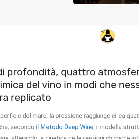
di profondità, quattro atmosfe
himica del vino in modi che nes
ra replicato
uperficie del mare, la pressione raggiunge circa qu
 che, secondo il
Metodo Deep Wine
, rimodella strut
one, alterando la cinetica delle reazioni chimiche i