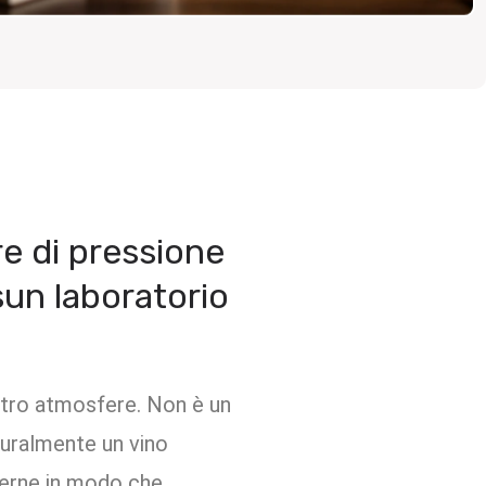
re di pressione
sun laboratorio
attro atmosfere. Non è un
turalmente un vino
nterne in modo che