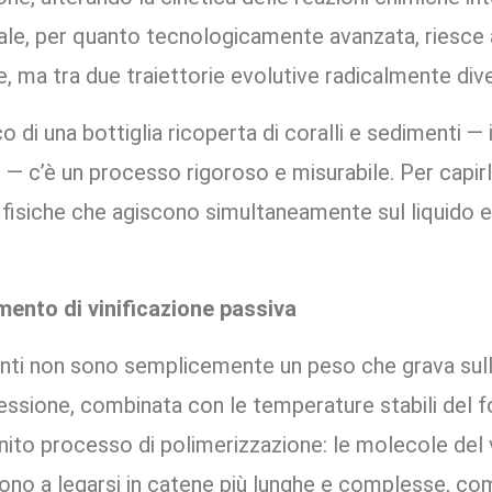
ale, per quanto tecnologicamente avanzata, riesce a
e, ma tra due traiettorie evolutive radicalmente div
co di una bottiglia ricoperta di coralli e sedimenti 
to — c’è un processo rigoroso e misurabile. Per capi
i fisiche che agiscono simultaneamente sul liquido e 
ento di vinificazione passiva
ti non sono semplicemente un peso che grava sulla 
ressione, combinata con le temperature stabili del f
inito processo di polimerizzazione: le molecole del 
dono a legarsi in catene più lunghe e complesse, co