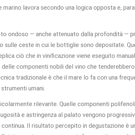
ale marino lavora secondo una logica opposta e, pa
moto ondoso — anche attenuato dalla profondità — 
ulle ceste in cui le bottiglie sono depositate. Que
replica ciò che in vinificazione viene eseguito manu
e delle componenti nobili del vino che tenderebbero
ecnica tradizionale è che il mare lo fa con una freq
n strumenti umani.
rticolarmente rilevante. Quelle componenti polifenolic
rugosità e astringenza al palato vengono progress
ontinua. Il risultato percepito in degustazione è u
llutata o setosa: non una metafora poetica, ma la d