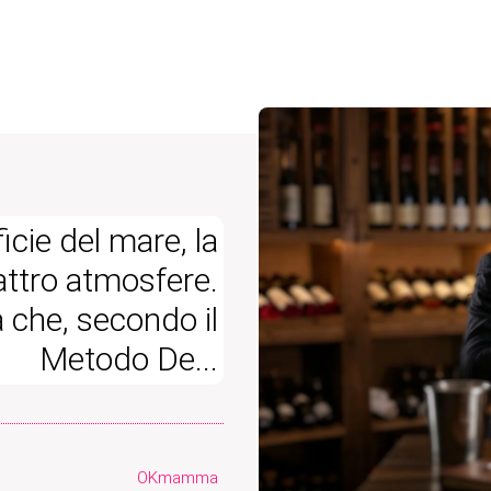
icie del mare, la
attro atmosfere.
a che, secondo il
Metodo De...
OKmamma