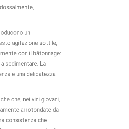
radossalmente,
producono un
sto agitazione sottile,
almente con il bâtonnage:
 a sedimentare. La
uenza e una delicatezza
he che, nei vini giovani,
ivamente arrotondate da
na consistenza che i
escrizione accurata di