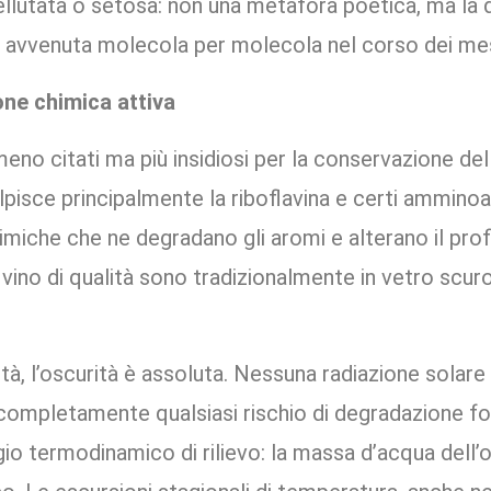
a avvenuta molecola per molecola nel corso dei mes
one chimica attiva
meno citati ma più insidiosi per la conservazione de
pisce principalmente la riboflavina e certi amminoac
imiche che ne degradano gli aromi e alterano il prof
i vino di qualità sono tradizionalmente in vetro scu
tà, l’oscurità è assoluta. Nessuna radiazione solare
completamente qualsiasi rischio di degradazione fo
io termodinamico di rilievo: la massa d’acqua dell
. Le escursioni stagionali di temperatura, anche ne