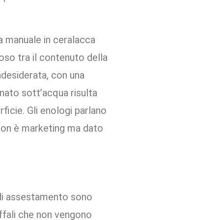
ra manuale in ceralacca
oso tra il contenuto della
indesiderata, con una
nato sott’acqua risulta
ficie. Gli enologi parlano
 non è marketing ma dato
i di assestamento sono
caffali che non vengono