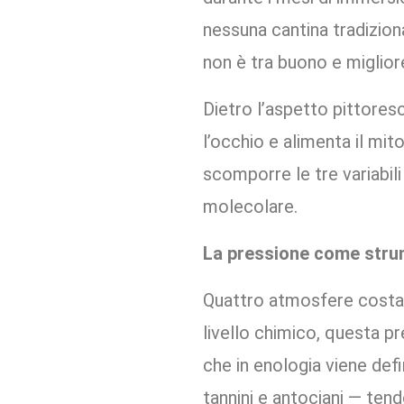
nessuna cantina tradizion
non è tra buono e miglior
Dietro l’aspetto pittores
l’occhio e alimenta il mi
scomporre le tre variabil
molecolare.
La pressione come strum
Quattro atmosfere costan
livello chimico, questa p
che in enologia viene def
tannini e antociani — ten