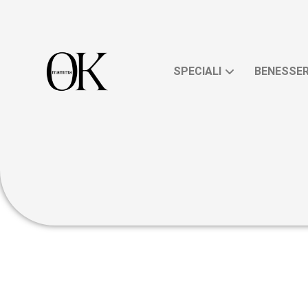
QUANDO 
CANTI
DELL’AFFI