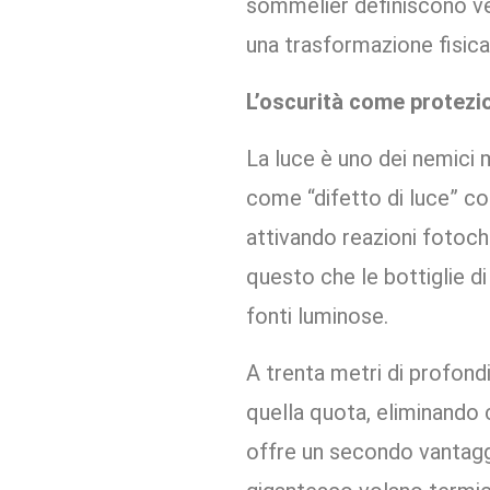
una trasformazione fisic
L’oscurità come protezi
La luce è uno dei nemici 
come “difetto di luce” col
attivando reazioni fotoch
questo che le bottiglie d
fonti luminose.
A trenta metri di profondi
quella quota, eliminando 
offre un secondo vantagg
gigantesco volano termico