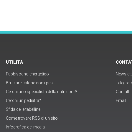
UTILITÀ
CONTA
Fabbisogno energetico
Newslett
Bruciare calorie con i pesi
Telegra
Cerchi uno specialista della nutrizione?
Contatti
Cerchi un pediatra?
Email
Sfida delle tabelline
Come trovare RSS di un sito
Infografica del media