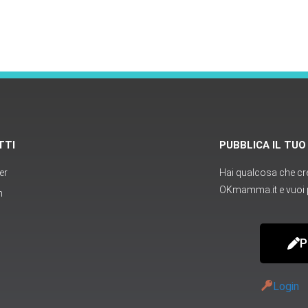
TTI
PUBBLICA IL TU
er
Hai qualcosa che cred
OKmamma.it e vuoi p
m
P
Login