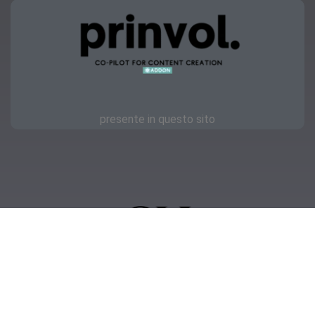
presente in questo sito
Copyright © 2023 | OKmamma.it
Privacy
Feellook.it
IT11418000011