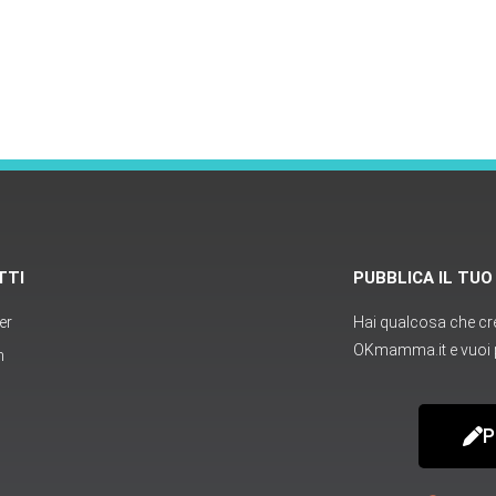
TTI
PUBBLICA IL TU
er
Hai qualcosa che cred
OKmamma.it e vuoi p
m
P