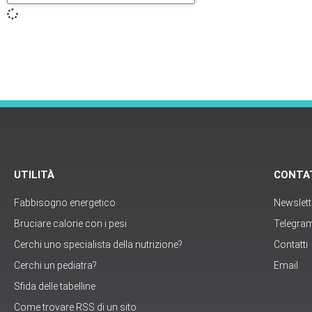
UTILITÀ
CONTA
Fabbisogno energetico
Newslett
Bruciare calorie con i pesi
Telegra
Cerchi uno specialista della nutrizione?
Contatti
Cerchi un pediatra?
Email
Sfida delle tabelline
Come trovare RSS di un sito