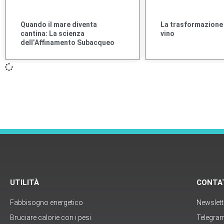
Quando il mare diventa
La trasformazione 
cantina: La scienza
vino
dell’Affinamento Subacqueo
UTILITÀ
CONTA
Fabbisogno energetico
Newslett
Bruciare calorie con i pesi
Telegra