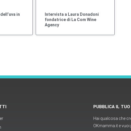
dell’uva in
Intervista a Laura Donadoni
fondatrice di La Com Wine
Agency
TTI
PUBBLICA IL TU
er
Hai qualcosa che cred
OKmamma.it e vuoi p
m