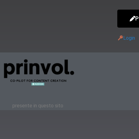
P
Login
presente in questo sito