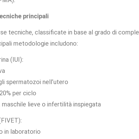
(PMA).
ecniche principali
tecniche, classificate in base al grado di comples
cipali metodologie includono:
ina (IUI):
va
li spermatozoi nell’utero
20% per ciclo
 maschile lieve o infertilità inspiegata
(FIVET):
 in laboratorio