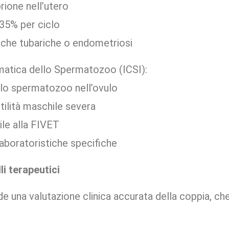
rione nell’utero
35% per ciclo
iche tubariche o endometriosi
smatica dello Spermatozoo (ICSI):
llo spermatozoo nell’ovulo
ertilità maschile severa
ile alla FIVET
boratoristiche specifiche
li terapeutici
e una valutazione clinica accurata della coppia, che