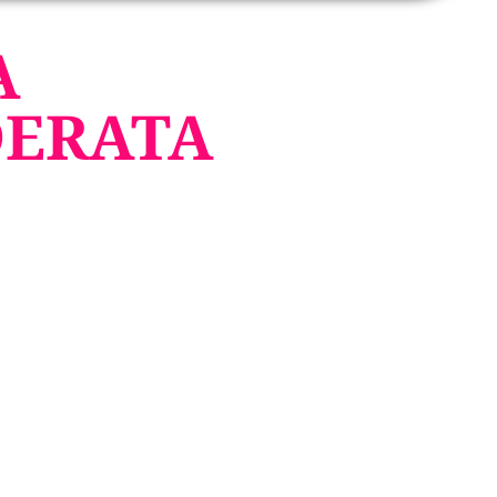
A
DERATA