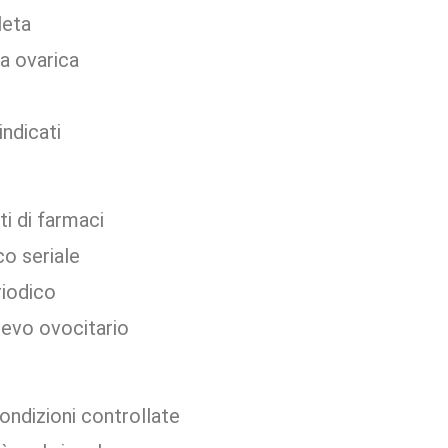
leta
va ovarica
ndicati
ti di farmaci
o seriale
iodico
ievo ovocitario
ondizioni controllate