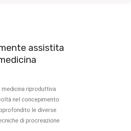
lmente assistita
 medicina
a medicina riproduttiva
ficoltà nel concepimento
pprofondito le diverse
 tecniche di procreazione