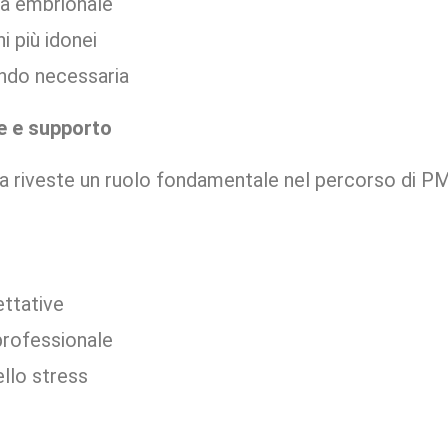
tà embrionale
i più idonei
ndo necessaria
he e supporto
a riveste un ruolo fondamentale nel percorso di P
ettative
professionale
llo stress