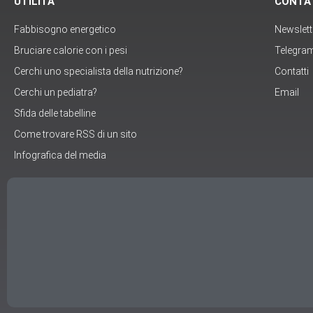
UTILITÀ
CONTA
Fabbisogno energetico
Newslett
Bruciare calorie con i pesi
Telegra
Cerchi uno specialista della nutrizione?
Contatti
Cerchi un pediatra?
Email
Sfida delle tabelline
Come trovare RSS di un sito
Infografica del media