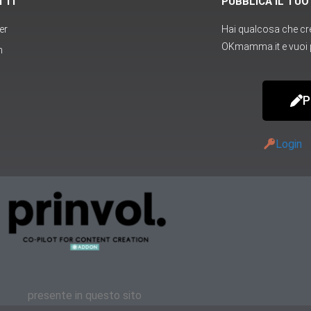
TTI
PUBBLICA IL TU
er
Hai qualcosa che cred
OKmamma.it e vuoi p
m
P
Login
presente in questo sito