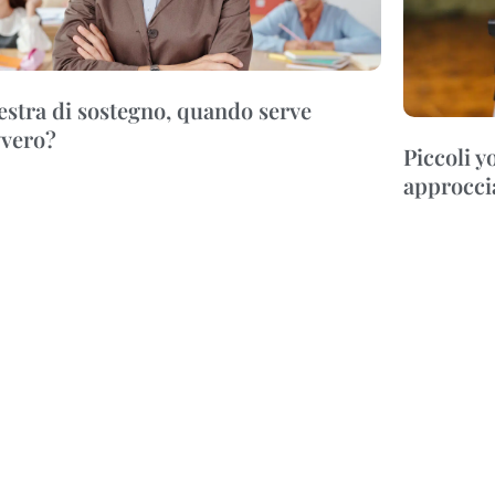
stra di sostegno, quando serve
vero?
Piccoli 
approccia