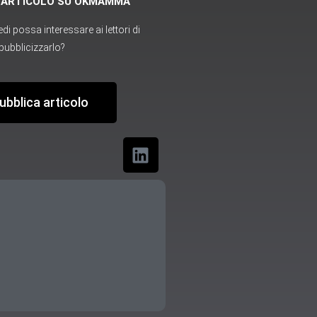
O ARTICOLO SU OKMAMMA
i possa interessare ai lettori di
ubblicizzarlo?
ubblica articolo