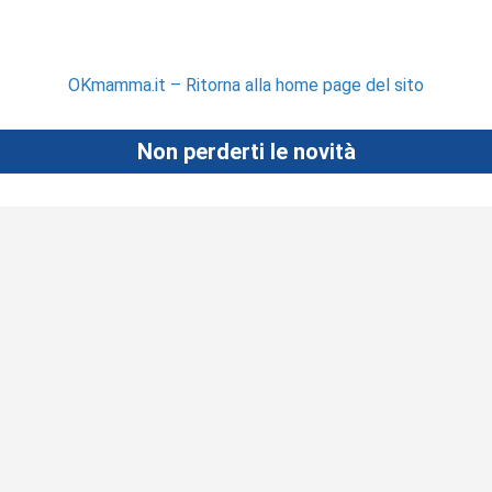
OKmamma.it – Ritorna alla home page del sito
Non perderti le novità