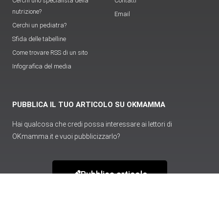
Cerchi uno specialista della
Contatti
nutrizione?
Email
Cerchi un pediatra?
Sfida delle tabelline
Come trovare RSS di un sito
Infografica del media
PUBBLICA IL TUO ARTICOLO SU OKMAMMA
Hai qualcosa che credi possa interessare ai lettori di
OKmamma.it e vuoi pubblicizzarlo?
Pubblica articolo
Login