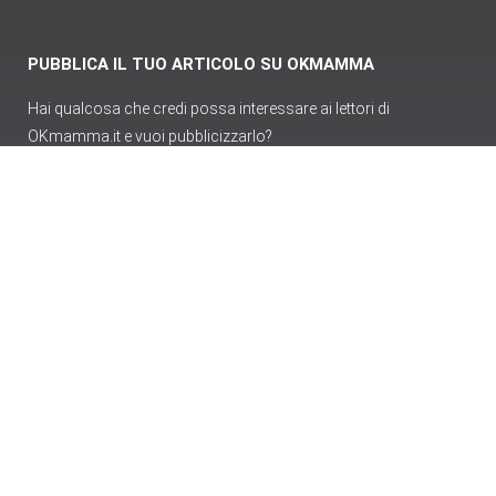
PUBBLICA IL TUO ARTICOLO SU OKMAMMA
Hai qualcosa che credi possa interessare ai lettori di
OKmamma.it e vuoi pubblicizzarlo?
Pubblica articolo
Login