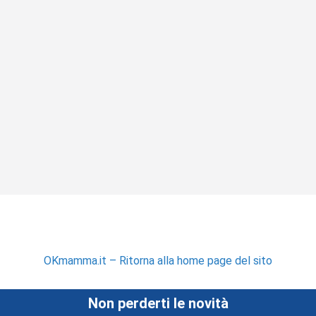
OKmamma.it – Ritorna alla home page del sito
Non perderti le novità