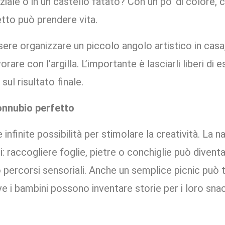
aziale o in un castello fatato? Con un po’ di colore, c
tto può prendere vita.
sere organizzare un piccolo angolo artistico in cas
orare con l’argilla. L’importante è lasciarli liberi di
sul risultato finale.
onnubio perfetto
e infinite possibilità per stimolare la creatività. La
i: raccogliere foglie, pietre o conchiglie può divent
o percorsi sensoriali. Anche un semplice picnic può 
e i bambini possono inventare storie per i loro snac