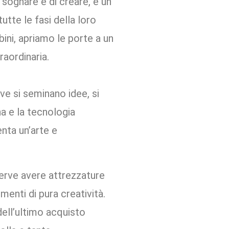
 sognare e di creare, è un
utte le fasi della loro
bini, apriamo le porte a un
aordinaria.
ve si seminano idee, si
na e la tecnologia
enta un’arte e
serve avere attrezzature
menti di pura creatività.
ell’ultimo acquisto