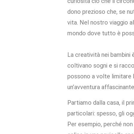
curiosità ciò che li circo
dono prezioso che, se nutr
vita. Nel nostro viaggio a
mondo dove tutto è possib
La creatività nei bambini 
coltivano sogni e si racc
possono a volte limitare la
un’avventura affascinante
Partiamo dalla casa, il p
particolari: spesso, gli o
Per esempio, perché non t