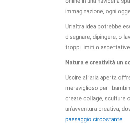
online in una navicella sp
immaginazione, ogni ogge
Un’altra idea potrebbe es
disegnare, dipingere, o lav
troppi limiti o aspettative 
Natura e creatività un c
Uscire all’aria aperta offr
meraviglioso per i bambin
creare collage, sculture 
un’avventura creativa, dov
paesaggio circostante
.