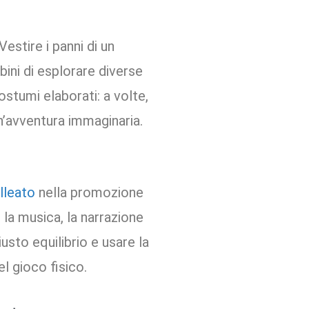
estire i panni di un
ini di esplorare diverse
stumi elaborati: a volte,
un’avventura immaginaria.
lleato
nella promozione
 la musica, la narrazione
iusto equilibrio e usare la
l gioco fisico.