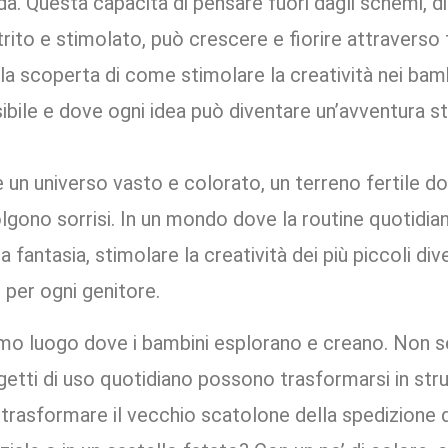
nda. Questa capacità di pensare fuori dagli schemi, di
ito e stimolato, può crescere e fiorire attraverso t
lla scoperta di come stimolare la creatività nei bam
ile e dove ogni idea può diventare un’avventura str
è un universo vasto e colorato, un terreno fertile do
olgono sorrisi. In un mondo dove la routine quotidia
 fantasia, stimolare la creatività dei più piccoli div
 per ogni genitore.
rimo luogo dove i bambini esplorano e creano. Non 
ggetti di uso quotidiano possono trasformarsi in stru
rasformare il vecchio scatolone della spedizione d