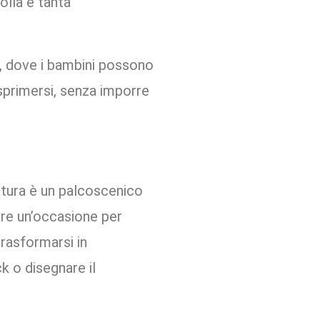
olla e tanta
a, dove i bambini possono
 esprimersi, senza imporre
 natura è un palcoscenico
are un’occasione per
trasformarsi in
k o disegnare il