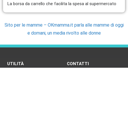
La borsa da carrello che facilita la spesa al supermercato
Sito per le mamme – OKmamma.it parla alle mamme di oggi
e domani, un media rivolto alle donne
UTILITÀ
CONTATTI
Fabbisogno energetico
Newsletter
Bruciare calorie con i pesi
Telegram
Cerchi uno specialista della
Contatti
nutrizione?
Email
Cerchi un pediatra?
Sfida delle tabelline
Come trovare RSS di un sito