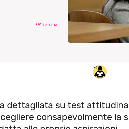
OKmamma
dettagliata su test attitudina
scegliere consapevolmente la 
datta alle proprie aspirazioni