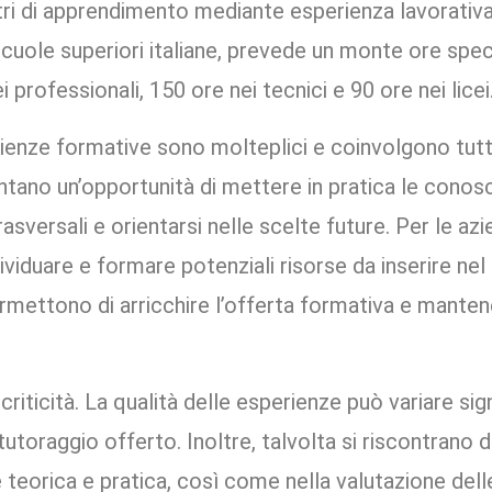
tri di apprendimento mediante esperienza lavorativa
cuole superiori italiane, prevede un monte ore speci
ei professionali, 150 ore nei tecnici e 90 ore nei licei
rienze formative sono molteplici e coinvolgono tutti
entano un’opportunità di mettere in pratica le conos
sversali e orientarsi nelle scelte future. Per le az
dividuare e formare potenziali risorse da inserire nel
permettono di arricchire l’offerta formativa e mante
riticità. La qualità delle esperienze può variare si
tutoraggio offerto. Inoltre, talvolta si riscontrano d
ne teorica e pratica, così come nella valutazione de