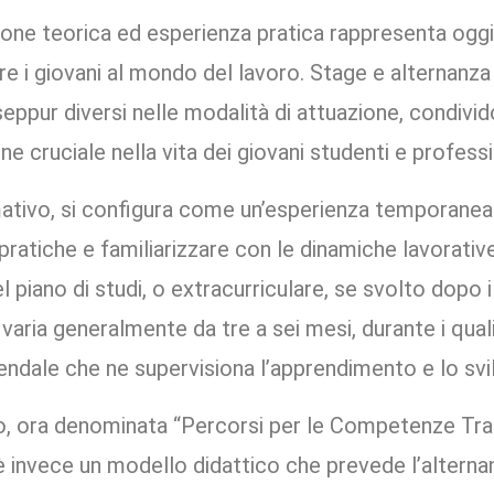
ione teorica ed esperienza pratica rappresenta oggi 
e i giovani al mondo del lavoro. Stage e alternanz
eppur diversi nelle modalità di attuazione, condivido
one cruciale nella vita dei giovani studenti e profess
rmativo, si configura come un’esperienza temporane
ratiche e familiarizzare con le dinamiche lavorative
el piano di studi, o extracurriculare, se svolto dopo
 varia generalmente da tre a sei mesi, durante i quali
iendale che ne supervisiona l’apprendimento e lo sv
ro, ora denominata “Percorsi per le Competenze Tras
 invece un modello didattico che prevede l’alternanz