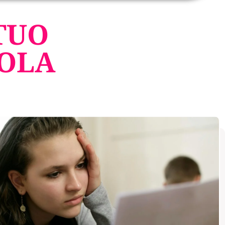
 TUO
UOLA