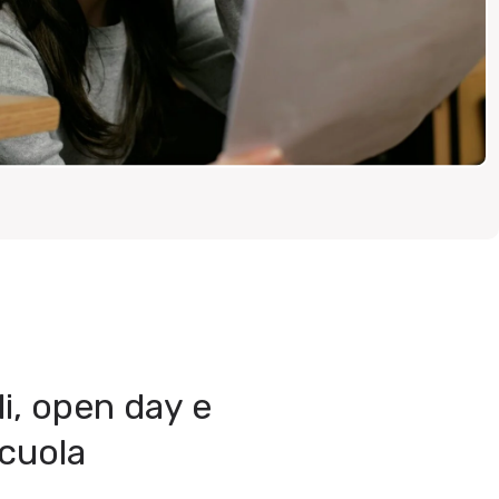
li, open day e
scuola