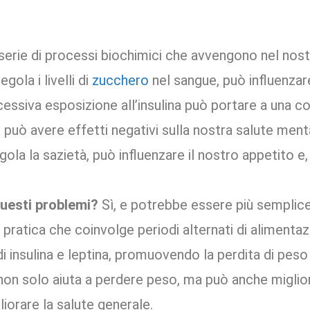
a serie di processi biochimici che avvengono nel no
egola i livelli di
zucchero
nel sangue, può influenzar
ccessiva esposizione all’insulina può portare a una 
he può avere effetti negativi sulla nostra salute men
ola la sazietà, può influenzare il nostro appetito e,
questi problemi?
Sì, e potrebbe essere più semplice
 pratica che coinvolge periodi alternati di alimentaz
i di insulina e leptina, promuovendo la perdita di pes
non solo aiuta a perdere peso, ma può anche miglior
iorare la salute generale.