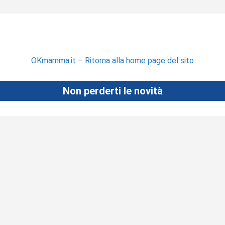
OKmamma.it – Ritorna alla home page del sito
Non perderti le novità