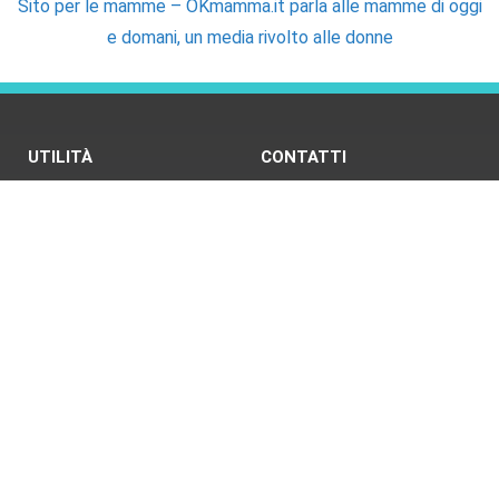
Sito per le mamme – OKmamma.it parla alle mamme di oggi
e domani, un media rivolto alle donne
UTILITÀ
CONTATTI
Fabbisogno energetico
Newsletter
Bruciare calorie con i pesi
Telegram
Cerchi uno specialista della
Contatti
nutrizione?
Email
Cerchi un pediatra?
Sfida delle tabelline
Come trovare RSS di un sito
Infografica del media