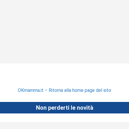
OKmamma.it – Ritorna alla home page del sito
Non perderti le novità