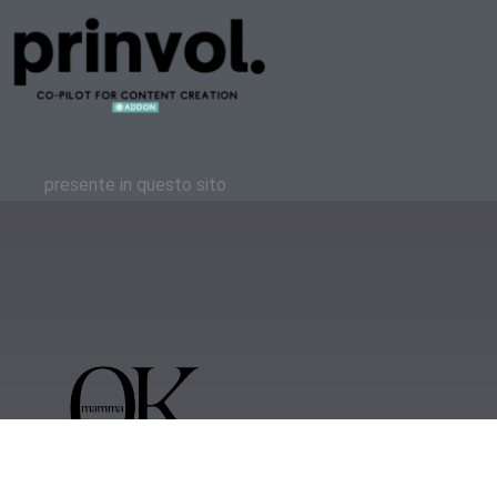
presente in questo sito
 2023 | OKmamma.it
Privacy
Feellook.it
IT11418000011