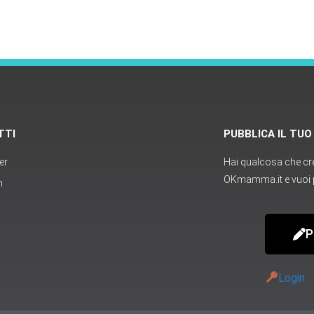
TTI
PUBBLICA IL TU
er
Hai qualcosa che cred
OKmamma.it e vuoi p
m
P
Login