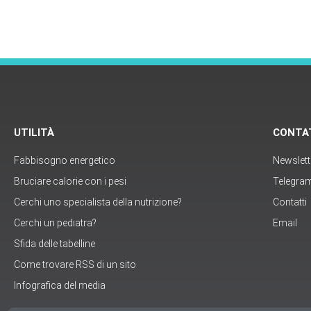
UTILITÀ
CONTA
Fabbisogno energetico
Newslett
Bruciare calorie con i pesi
Telegra
Cerchi uno specialista della nutrizione?
Contatti
Cerchi un pediatra?
Email
Sfida delle tabelline
Come trovare RSS di un sito
Infografica del media